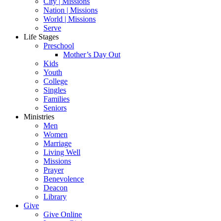
City | Missions
Nation | Missions
World | Missions
Serve
Life Stages
Preschool
Mother’s Day Out
Kids
Youth
College
Singles
Families
Seniors
Ministries
Men
Women
Marriage
Living Well
Missions
Prayer
Benevolence
Deacon
Library
Give
Give Online