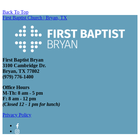
Back To Top
First Baptist Church | Bryan, TX
First Baptist Bryan
3100 Cambridge Dr.
Bryan, TX 77802
(979) 776-1400
Office Hours
M-Th: 8 am - 5 pm
F: 8 am - 12 pm
(Closed 12 - 1 pm for lunch)
Privacy Policy