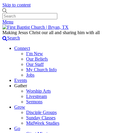
Skip to content
Menu
Making Jesus Christ our all and sharing him with all
Search
Connect
I’m New
Our Beliefs
Our Staff
My Church Info
Jobs
Events
Gather
Worship Arts
Livestream
Sermons
Grow
Disciple Groups
Sunday Classes
MidWeek Studies
Go