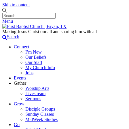
Skip to content
Menu
Making Jesus Christ our all and sharing him with all
Search
Connect
I’m New
Our Beliefs
Our Staff
My Church Info
Jobs
Events
Gather
Worship Arts
Livestream
Sermons
Grow
Disciple Groups
Sunday Classes
MidWeek Studies
Go