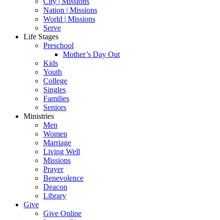
City | Missions
Nation | Missions
World | Missions
Serve
Life Stages
Preschool
Mother’s Day Out
Kids
Youth
College
Singles
Families
Seniors
Ministries
Men
Women
Marriage
Living Well
Missions
Prayer
Benevolence
Deacon
Library
Give
Give Online