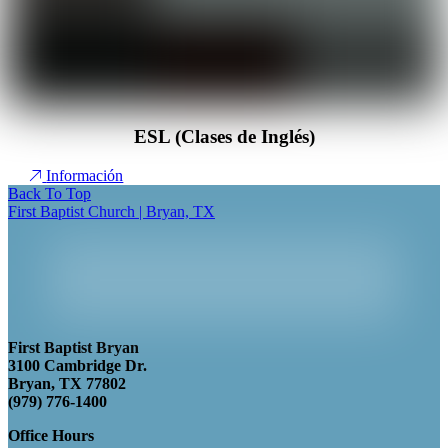
ESL (Clases de Inglés)
Información
Back To Top
First Baptist Church | Bryan, TX
First Baptist Bryan
3100 Cambridge Dr.
Bryan, TX 77802
(979) 776-1400
Office Hours